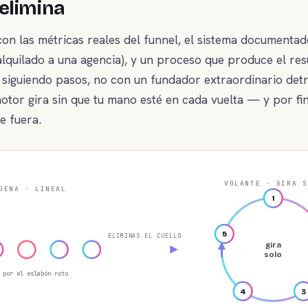
elimina
n las métricas reales del funnel, el sistema documentad
lquilado a una agencia), y un proceso que produce el re
 siguiendo pasos, no con un fundador extraordinario detr
otor gira sin que tu mano esté en cada vuelta — y por fi
e fuera.
VOLANTE · GIRA S
DENA · LINEAL
1
5
ELIMINAS EL CUELLO
gira
solo
 por el eslabón roto
4
3