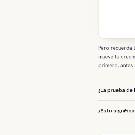
Pero recuerda l
mueve tu creci
primero, antes d
¿La prueba de 
¿Esto signific