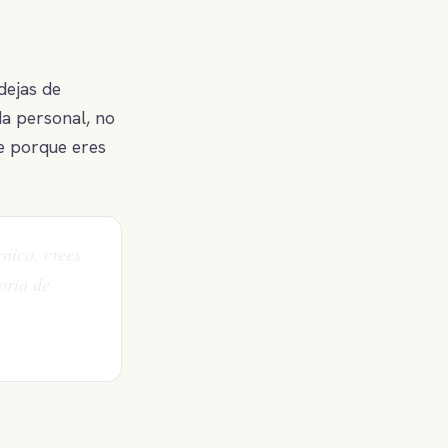
dejas de
da personal, no
te porque eres
cnico, crees
oría de