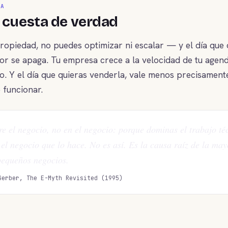
TA
e cuesta de verdad
propiedad, no puedes optimizar ni escalar — y el día que 
or se apaga. Tu empresa crece a la velocidad de tu agen
o. Y el día que quieras venderla, vale menos precisamen
e funcionar.
re el negocio, no en el negocio: porque dominas el trabajo té
el negocio que lo hace. No es así. Es la causa raíz de la may
pequeños negocios.
Gerber, The E-Myth Revisited (1995)