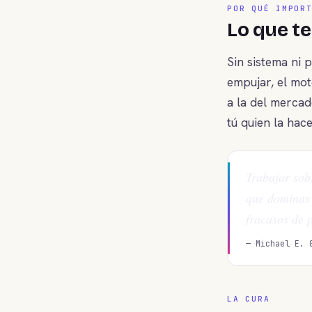
POR QUÉ IMPOR
Lo que t
Sin sistema ni 
empujar, el mot
a la del mercad
tú quien la hac
Trabajar sob
que dominas 
fracasos de 
— Michael E. 
LA CURA