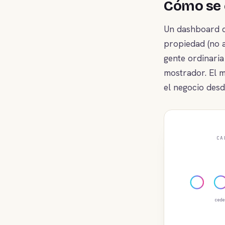
Cómo se 
Un dashboard co
propiedad (no a
gente ordinaria
mostrador. El m
el negocio desd
CA
cede