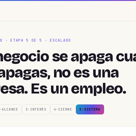
O · ETAPA 5 DE 5 · ESCALADO
 negocio se apaga c
 apagas, no es una
esa. Es un empleo.
·ALCANCE
3·INTERÉS
4·CIERRE
5·SISTEMA