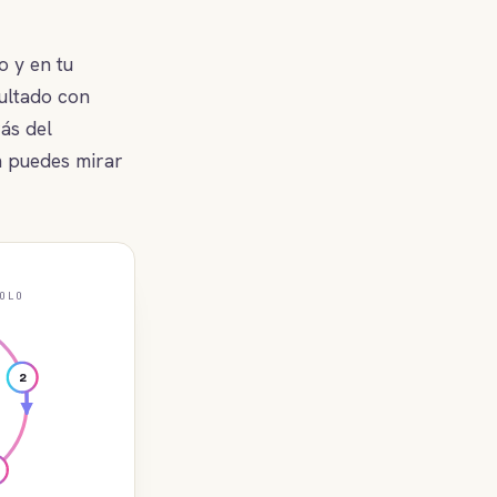
o y en tu
sultado con
ás del
n puedes mirar
OLO
2