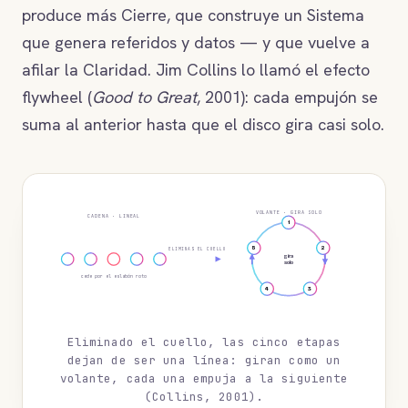
produce más Cierre, que construye un Sistema
que genera referidos y datos — y que vuelve a
afilar la Claridad. Jim Collins lo llamó el efecto
flywheel (
Good to Great
, 2001): cada empujón se
suma al anterior hasta que el disco gira casi solo.
VOLANTE · GIRA SOLO
CADENA · LINEAL
1
5
2
ELIMINAS EL CUELLO
gira
solo
cede por el eslabón roto
4
3
Eliminado el cuello, las cinco etapas
dejan de ser una línea: giran como un
volante, cada una empuja a la siguiente
(Collins, 2001).