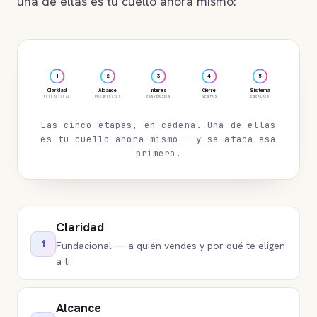
una de ellas es tu cuello ahora mismo:
1
2
3
4
5
Claridad
Alcance
Interés
Cierre
Sistema
PROSPECCIÓN
CONVERSIÓN
FUNDACIONAL
VENTAS
ESCALADO
Las cinco etapas, en cadena. Una de ellas
es tu cuello ahora mismo — y se ataca esa
primero.
Claridad
1
Fundacional — a quién vendes y por qué te eligen
a ti.
Alcance